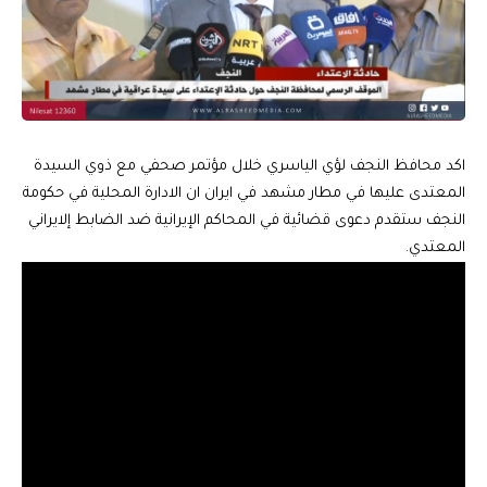
اكد محافظ النجف لؤي الياسري خلال مؤتمر صحفي مع ذوي السيدة
المعتدى عليها في مطار مشهد في ايران ان الادارة المحلية في حكومة
النجف ستقدم دعوى قضائية في المحاكم الإيرانية ضد الضابط إلايراني
المعتدي.