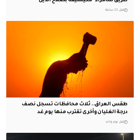
طريق سامراء- مكيشيفة بصلاح الدين
قبل 23 ساعة
طقس العراق.. ثلاث محافظات تسجل نصف
درجة الغليان وأخرى تقترب منها يوم غد
قبل يوم واحد