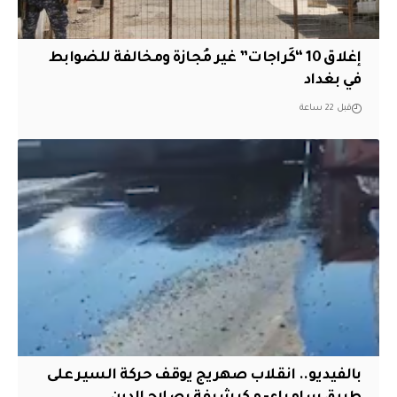
إغلاق 10 “كَراجات” غير مُجازة ومخالفة للضوابط
في بغداد
قبل 22 ساعة
بالفيديو.. انقلاب صهريج يوقف حركة السير على