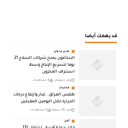
قد يهمك أيضا
عربي ودولي
البنتاغون يمنح شركات السلاح 21
يوما لتسريع الإنتاج وسط
استنزاف المخزون
قبل دقيقتان
4 مشاهدات
محليات
طقس العراق.. غبار وارتفاع درجات
الحرارة خلال اليومين المقبلين
قبل 26 دقيقة
9 مشاهدات
أمن
خلال حملة أمنية.. اعتقال 132