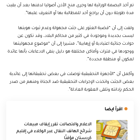
تم أخذ البصمة الوراثية لها وجرى منح الأذن أصوليا لدفنها بعد أن بقيت
مدة طويلة دون أن يراجع أحد للمطالبة بها أو التعرف عليها”.
ولفت إلى أن “قضية العثور على جثث مجهولة وعدم ثبوت هويتها
ليست بجديدة وموجودة في كثير من محاكم البلاد، وقد تكون عن
حوادث جنائية اعتيادية أو إرهابية”، مشيرا إلى أن “موضوع مجهوليتها
ووجودها في فترات وأماكن مختلفة هو دليل ينفي الادعاءات بأنها عائدة
لمكون أو منطقة محددة”.
وأكمل أن “الأجهزة التحقيقية توصلت في بعض تحقيقاتها إلى عائدية
بعض الجثث واتخذت الإجراءات التحقيقية ضد الجناة ومنهم من صدر
الحكم بإدانته وتلقى العقوبة العادلة”.
اقرأ ايضا
الاعلام والاتصالات تقرر إيقاف مبيعات
شرائح الهاتف النقال عبر الوكلاء في إقليم
كردستان مؤقتًا