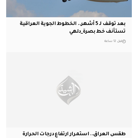
بعد توقف لـ 5 أشهر.. الخطوط الجوية العراقية
تستأنف خط بصرة_دلهي
قبل 12 ساعة
طقس العراق.. استمرار ارتفاع درجات الحرارة