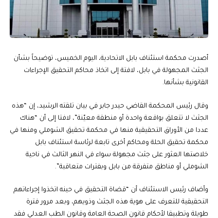
أصدرت محكمة استئناف بابل الاتحادية، اليوم الخميس، توضيحاً بشأن
الجثث المجهولة في بابل، لافتة إلى اتخاذ محاكم التحقيق الإجراءات
القانونية بشأنها.
وقال رئيس المحكمة القاضي حيدر جابر في بيان تلقته الرشيد، إن “هذه
الجثث لا تتعلق بواقعة واحدة أو منطقة معيّنة”، لافتا إلى أن “هناك
عددا من الأوراق التحقيقية منها في محكمة تحقيق الشوملي ومنها في
محكمة تحقيق الحلة ومحاكم أخرى تابعة لرئاسة استئناف بابل
خلاصتها العثور على جثث مجهولة سواء في النهر الثالث في ناحية
الشوملي أو مناطق متفرقة من بابل وبفترات متعاقبة”.
وأضاف رئيس الاستئناف أن “قضاة التحقيق في حينه اتخذوا إجراءاتهم
التحقيقية للتعرف على هوية هذه الجثث وذويهم، وبعد مرور فترة
طويلة وتطبيقا لأحكام قانون الصحة العامة وقانون الطب العدلي فقد