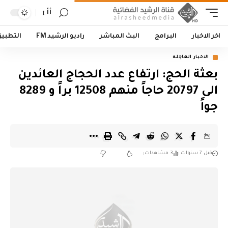
أأ
اخر الاخبار
البرامج
البث المباشر
راديو الرشيد FM
التطبي
الاخبار العاجلة
بعثة الحج: ارتفاع عدد الحجاج العائدين
الى 20797 حاجاً منهم 12508 براً و 8289
جواً
قبل 7 سنوات
3 مشاهدات