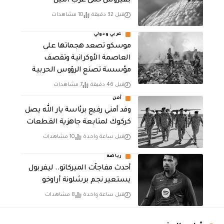
بفيروس حمى غرب النيل
قبل 32 دقيقة
10 مشاهدات
عربي ودولي
موسكو تصعد هجماتها على
العاصمة الأوكرانية وتقصف
مؤسسة تصنع الرؤوس الحربية
قبل 46 دقيقة
7 مشاهدات
أمن
وفد أمني رفيع برئاسة يار الله يصل
كركوك لمتابعة جاهزية القطعات
قبل ساعة واحدة
10 مشاهدات
رياضة
أحدث مفاجآت الميركاتو.. ليفربول
يستعير نجم برشلونة أراوخو
قبل ساعة واحدة
8 مشاهدات