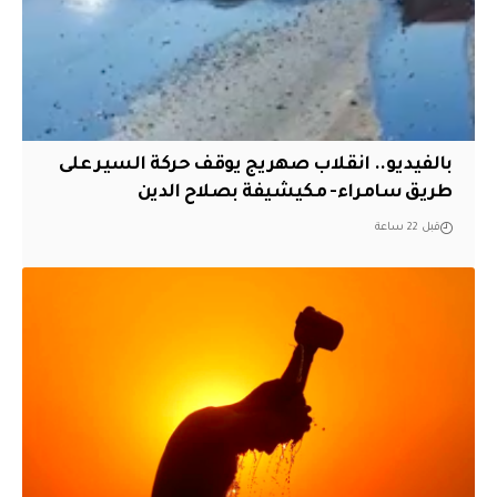
بالفيديو.. انقلاب صهريج يوقف حركة السير على
طريق سامراء- مكيشيفة بصلاح الدين
قبل 22 ساعة