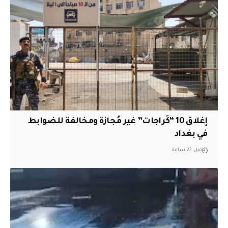
إغلاق 10 “كَراجات” غير مُجازة ومخالفة للضوابط
في بغداد
قبل 22 ساعة