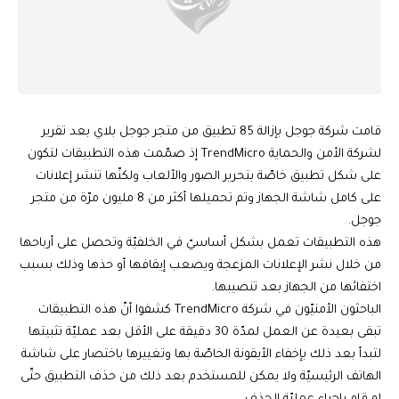
قامت شركة جوجل بإزالة 85 تطبيق من متجر جوجل بلاي بعد تقرير
لشركة الأمن والحماية TrendMicro إذ صمّمت هذه التطبيقات لتكون
على شكل تطبيق خاصّة بتحرير الصور والألعاب ولكنّها تنشر إعلانات
على كامل شاشة الجهاز وتم تحميلها أكثر من 8 مليون مرّة من متجر
جوجل.
هذه التطبيقات تعمل بشكل أساسيّ في الخلفيّة وتحصل على أرباحها
من خلال نشر الإعلانات المزعجة ويصعب إيقافها أو حذها وذلك بسبب
اختفائها من الجهاز بعد تنصيبها.
الباحثون الأمنيّون في شركة TrendMicro كشفوا أنّ هذه التطبيقات
تبقى بعيدة عن العمل لمدّة 30 دقيقة على الأقل بعد عمليّة تثبيتها
لتبدأ بعد ذلك بإخفاء الأيقونة الخاصّة بها وتغييرها باختصار على شاشة
الهاتف الرئيسيّة ولا يمكن للمستخدم بعد ذلك من حذف التطبيق حتّى