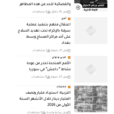
والقضائية للحد من هذه المظاهر
قبل 10 دقائق
6 مشاهدات
أمن
اعتقال متهم بتنفيذ عملية
سرقة بالإكراه تحت تهديد السلاح
على أحد مراكز المساج وسط
بغداد
قبل 21 دقيقة
7 مشاهدات
عربي ودولي
الأمم المتحدة تحذر من عودة
نشاط ” داعش” في سوريا
قبل 37 دقيقة
11 مشاهدات
محليات
التربية: استرداد مليار ونصف
المليار دينار خلال الأشهر الستة
الأولى من 2026
قبل ساعة واحدة
9 مشاهدات