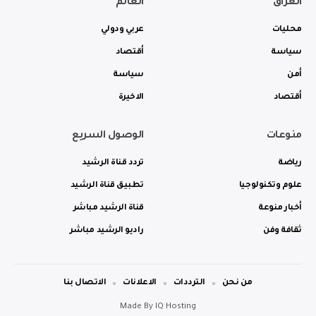
العراق
العالم
محليات
عربي ودولي
سياسة
أقتصاد
أمن
سياسة
أقتصاد
الاخيرة
منوعات
الوصول السريع
رياضة
تردد قناة الرشيد
علوم وتكنولوجيا
تطبيق قناة الرشيد
أخبار منوعة
قناة الرشيد مباشر
ثقافة وفن
راديو الرشيد مباشر
من نحن
الترددات
الاعلانات
الاتصال بنا
Made By
IQ Hosting