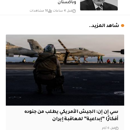
وباكستان
قبل 4 ساعات
16 مشاهدات
شاهد المزيد..
سي إن إن: الجيش الأمريكي يطلب من جنوده
أفكارًا “إبداعية” لمعاقبة إيران
قبل 6 أيام