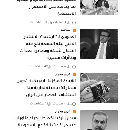
عملية للتحديات المالية والنقدية
بما يحافظ على الاستقرار
الاقتصادي
قبل 3 ساعات
10 مشاهدات
سياسة
العبودي لـ “الرشيد”: الانتشار
الامني ليلة الجمعة نتج عنه
اعتقال شبكة ومصادرة معدات
وطائرات مسيرة
قبل 4 ساعات
40 مشاهدات
عربي ودولي
القيادة المركزية الامريكية: تحويل
مسار 53 سفينة تجارية منذ
استئناف الحصار على ايران
قبل 4 ساعات
12 مشاهدات
عربي ودولي
فيدان: تركيا تخطط لإجراء مناورات
عسكرية مشتركة مع السعودية