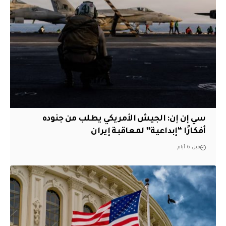
سي إن إن: الجيش الأمريكي يطلب من جنوده
أفكارًا “إبداعية” لمعاقبة إيران
قبل 6 أيام