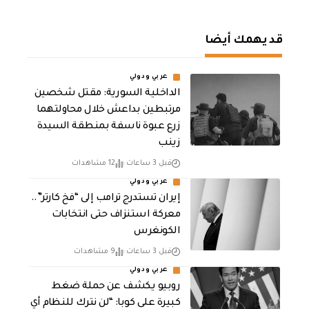
قد يهمك أيضا
عربي ودولي
الداخلية السورية: مقتل شخصين
مرتبطين بداعش خلال محاولتهما
زرع عبوة ناسفة بمنطقة السيدة
زينب
قبل 3 ساعات
12 مشاهدات
عربي ودولي
إيران تستدرج ترامب إلى “فخ كارتر”..
معركة استنزاف حتى انتخابات
الكونغرس
قبل 3 ساعات
9 مشاهدات
عربي ودولي
روبيو يكشف عن حملة ضغط
كبيرة على كوبا: “لن نترك للنظام أي