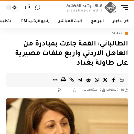
أأ
اخر الاخبار
البرامج
البث المباشر
راديو الرشيد FM
التطبي
محليات
الطالباني: القمة جاءت بمبادرة من
العاهل الاردني واربع ملفات مصيرية
على طاولة بغداد
قبل 7 سنوات
19 مشاهدات