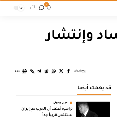
9
أأ
اد وإنتشار
شارك
قد يهمك أيضا
عربي ودولي
‏ترامب: أعتقد أن الحرب مع إيران
ستنتهي قريباً جداً