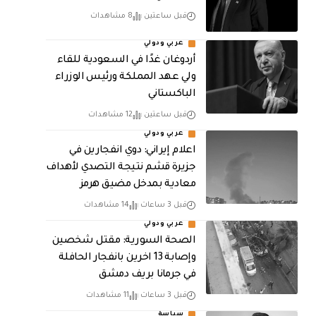
قبل ساعتين
8 مشاهدات
عربي ودولي
أردوغان غدًا في السعودية للقاء
ولي عهد المملكة ورئيس الوزراء
الباكستاني
قبل ساعتين
12 مشاهدات
عربي ودولي
اعلام إيراني: دوي انفجارين في
جزيرة قشم نتيجة التصدي لأهداف
معادية بمدخل مضيق هرمز
قبل 3 ساعات
14 مشاهدات
عربي ودولي
الصحة السورية: مقتل شخصين
وإصابة 13 اخرين بانفجار الحافلة
في جرمانا بريف دمشق
قبل 3 ساعات
11 مشاهدات
سياسة