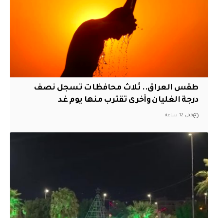
طقس العراق.. ثلاث محافظات تسجل نصف
درجة الغليان وأخرى تقترب منها يوم غد
قبل 12 ساعة