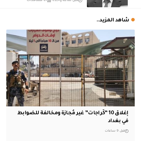
قبل ساعة واحدة
67 مشاهدات
شاهد المزيد..
إغلاق 10 “كَراجات” غير مُجازة ومخالفة للضوابط
في بغداد
قبل 9 ساعات