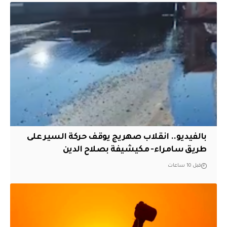
بالفيديو.. انقلاب صهريج يوقف حركة السير على
طريق سامراء- مكيشيفة بصلاح الدين
قبل 10 ساعات