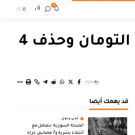
9
أأ
إيران تقرر تغيير العملة من الريال إلى التومان وحذف 4
شارك
قد يهمك أيضا
عربي ودولي
الصحة السورية: نتعامل مع
أشلاء بشرية و7 مصابين جراء