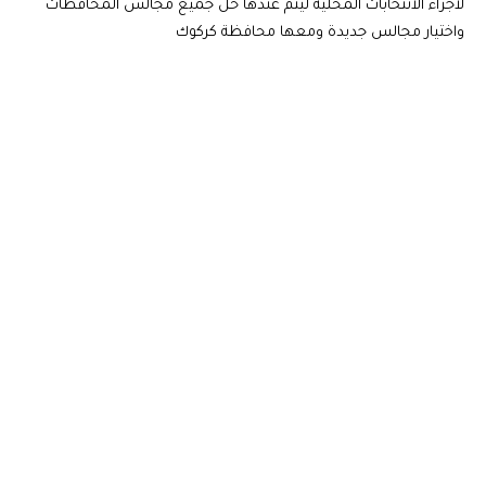
لاجراء الانتخابات المحلية ليتم عندها حل جميع مجالس المحافظات
واختيار مجالس جديدة ومعها محافظة كركوك