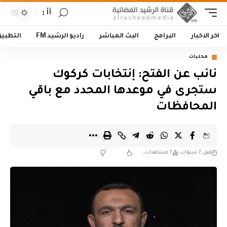
أأ
اخر الاخبار
البرامج
البث المباشر
راديو الرشيد FM
التطبي
محليات
نائب عن الفتح: إنتخابات كركوك
ستجرى في موعدها المحدد مع باقي
المحافظات
قبل 7 سنوات
7 مشاهدات