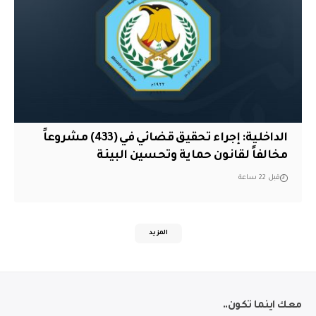
الداخلية: إجراء تحقيق قضائي في (433) مشروعاً
مخالفاً لقانون حماية وتحسين البيئة
قبل 22 ساعة
المزيد
معك اينما تكون..