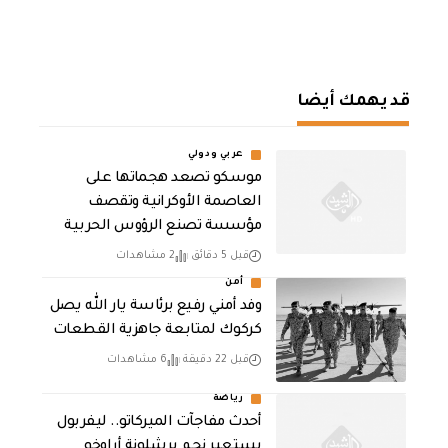
قد يهمك أيضا
عربي ودولي
موسكو تصعد هجماتها على
العاصمة الأوكرانية وتقصف
مؤسسة تصنع الرؤوس الحربية
قبل 5 دقائق
2 مشاهدات
أمن
وفد أمني رفيع برئاسة يار الله يصل
كركوك لمتابعة جاهزية القطعات
قبل 22 دقيقة
6 مشاهدات
رياضة
أحدث مفاجآت الميركاتو.. ليفربول
يستعير نجم برشلونة أراوخو