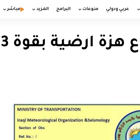
عربي ودولي
منوعات
البرامج
المزيد
مباشر