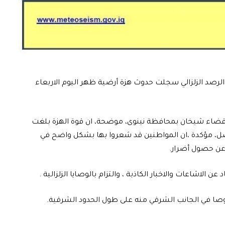
 والرصد الزلزالي سجلت حدوث هزة أرضية ظهر اليوم الاربعاء
ت قضاء شيخان بمحافظة نينوى، موضحة، ان قوة الهزة بلغت
عد 64كم شمال شرق الموصل، مؤكدة ،ان المواطنين قد شعروا بها بشكل واضح في
 عن حصول أضرار.
ن الاشاعات والاخبار الكاذبة ، والتزام بالوصايا الزلزالية .
صوصا في الجانب الشرقي منه على طول الحدود الشرقية.