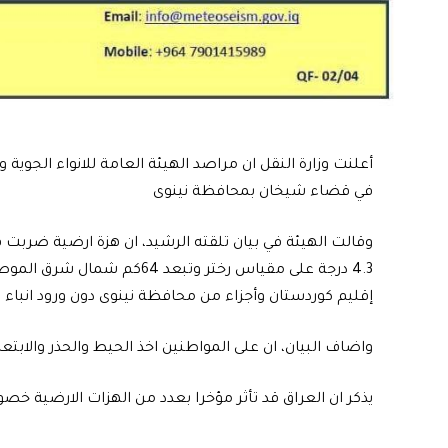
أعلنت وزارة النقل ان مراصد الهيئة العامة للانواء الجوية
في قضاء شيخان بمحافظة نينوى
وقالت الهيئة في بيان تلقته الرشيد، ان هزة ارضية ضرب
4.3 درجة على مقياس رختر وتب
إقليم كوردستان وأجزاء من محافظة نينوى دون ورود انباء
واضاف البيان، ان على المواطنين اخذ الحيط والحذر والابتعاد ع
يذكر ان العراق قد تأثر مؤخرا بعدد من الهزات الارضية خ