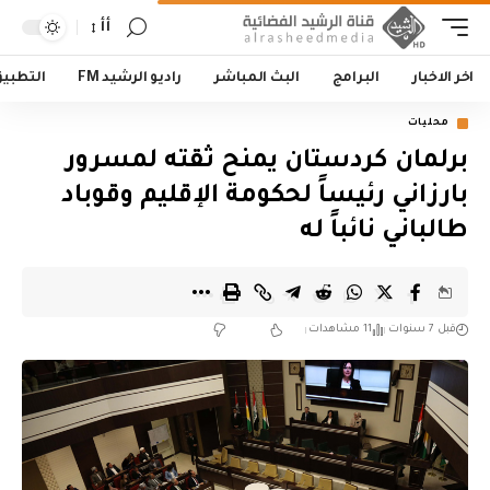
أأ
اخر الاخبار
البرامج
البث المباشر
راديو الرشيد FM
التطبي
محليات
برلمان كردستان يمنح ثقته لمسرور
بارزاني رئيساً لحكومة الإقليم وقوباد
طالباني نائباً له
قبل 7 سنوات
11 مشاهدات