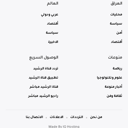
العراق
العالم
محليات
عربي ودولي
سياسة
أقتصاد
أمن
سياسة
أقتصاد
الاخيرة
منوعات
الوصول السريع
رياضة
تردد قناة الرشيد
علوم وتكنولوجيا
تطبيق قناة الرشيد
أخبار منوعة
قناة الرشيد مباشر
ثقافة وفن
راديو الرشيد مباشر
من نحن
الترددات
الاعلانات
الاتصال بنا
Made By
IQ Hosting