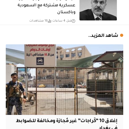
عسكرية مشتركة مع السعودية
وباكستان
قبل 4 ساعات
16 مشاهدات
شاهد المزيد..
إغلاق 10 “كَراجات” غير مُجازة ومخالفة للضوابط
في بغداد