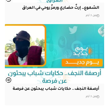
الشموع… إرثٌ حضاري ورمزٌ روحي في العراق
قبل 3 أيام
أرصفة النجف.. حكايات شباب يبحثون عن فرصة
قبل 3 أيام