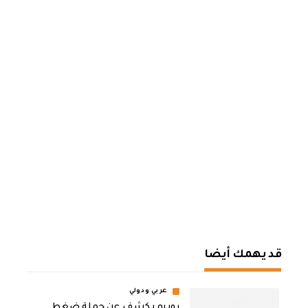
قد يهمك أيضا
عربي ودولي