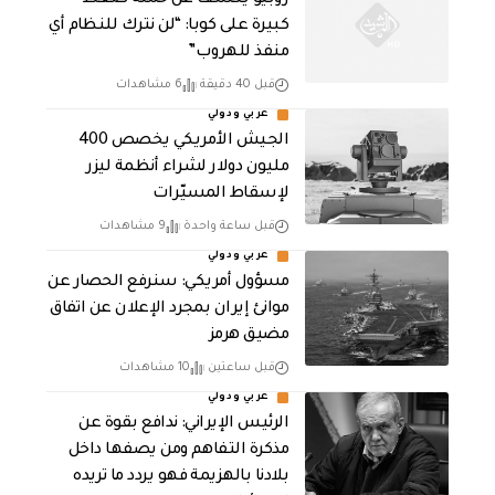
روبيو يكشف عن حملة ضغط
كبيرة على كوبا: “لن نترك للنظام أي
منفذ للهروب”
قبل 40 دقيقة
6 مشاهدات
عربي ودولي
الجيش الأمريكي يخصص 400
مليون دولار لشراء أنظمة ليزر
لإسقاط المسيّرات
قبل ساعة واحدة
9 مشاهدات
عربي ودولي
مسؤول أمريكي: سنرفع الحصار عن
موانئ إيران بمجرد الإعلان عن اتفاق
مضيق هرمز
قبل ساعتين
10 مشاهدات
عربي ودولي
الرئيس الإيراني: ندافع بقوة عن
مذكرة التفاهم ومن يصفها داخل
بلادنا بالهزيمة فهو يردد ما تريده