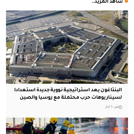
شاهد المزيد..
البنتاغون يعد استراتيجية نووية جديدة استعدادا
لسيناريوهات حرب محتملة مع روسيا والصين
قبل 5 أيام