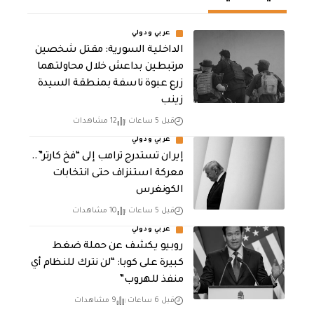
عربي ودولي
الداخلية السورية: مقتل شخصين
مرتبطين بداعش خلال محاولتهما
زرع عبوة ناسفة بمنطقة السيدة
زينب
قبل 5 ساعات
12 مشاهدات
عربي ودولي
إيران تستدرج ترامب إلى “فخ كارتر”..
معركة استنزاف حتى انتخابات
الكونغرس
قبل 5 ساعات
10 مشاهدات
عربي ودولي
روبيو يكشف عن حملة ضغط
كبيرة على كوبا: “لن نترك للنظام أي
منفذ للهروب”
قبل 6 ساعات
9 مشاهدات