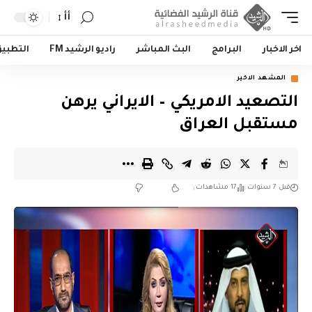
أأ
اخر الاخبار
البرامج
البث المباشر
راديو الرشيد FM
التطبي
المشهد الاخير
التصعيد الامريكي – الايراني يرهن
مستقبل العراق
قبل 7 سنوات
17 مشاهدات