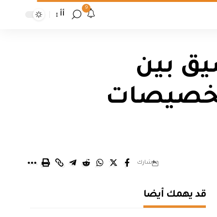
9
أأ
يق بين
لتخصيصات
شارك
قد يهمك أيضا