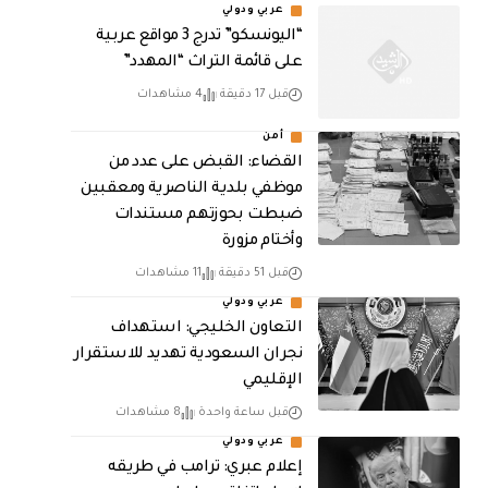
عربي ودولي
“اليونسكو” تدرج 3 مواقع عربية
على قائمة التراث “المهدد”
قبل 17 دقيقة
4 مشاهدات
أمن
القضاء: القبض على عدد من
موظفي بلدية الناصرية ومعقبين
ضبطت بحوزتهم مستندات
وأختام مزورة
قبل 51 دقيقة
11 مشاهدات
عربي ودولي
التعاون الخليجي: استهداف
نجران السعودية تهديد للاستقرار
الإقليمي
قبل ساعة واحدة
8 مشاهدات
عربي ودولي
إعلام عبري: ترامب في طريقه