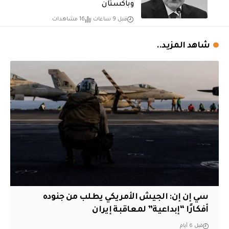
وباكستان
قبل 9 ساعات
16 مشاهدات
شاهد المزيد..
سي إن إن: الجيش الأمريكي يطلب من جنوده
أفكارًا “إبداعية” لمعاقبة إيران
قبل 6 أيام