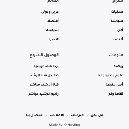
العراق
العالم
محليات
عربي ودولي
سياسة
أقتصاد
أمن
سياسة
أقتصاد
الاخيرة
منوعات
الوصول السريع
رياضة
تردد قناة الرشيد
علوم وتكنولوجيا
تطبيق قناة الرشيد
أخبار منوعة
قناة الرشيد مباشر
ثقافة وفن
راديو الرشيد مباشر
من نحن
الترددات
الاعلانات
الاتصال بنا
Made By
IQ Hosting