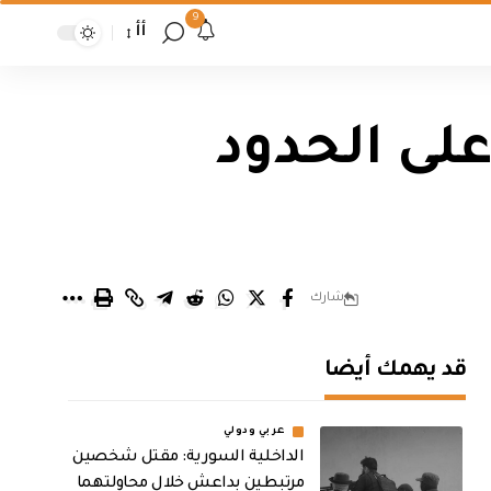
9
أأ
على الحدود
شارك
قد يهمك أيضا
عربي ودولي
الداخلية السورية: مقتل شخصين
مرتبطين بداعش خلال محاولتهما