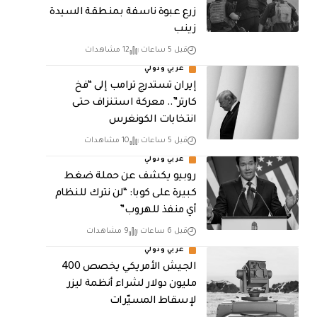
زرع عبوة ناسفة بمنطقة السيدة
زينب
قبل 5 ساعات
12 مشاهدات
عربي ودولي
إيران تستدرج ترامب إلى “فخ
كارتر”.. معركة استنزاف حتى
انتخابات الكونغرس
قبل 5 ساعات
10 مشاهدات
عربي ودولي
روبيو يكشف عن حملة ضغط
كبيرة على كوبا: “لن نترك للنظام
أي منفذ للهروب”
قبل 6 ساعات
9 مشاهدات
عربي ودولي
الجيش الأمريكي يخصص 400
مليون دولار لشراء أنظمة ليزر
لإسقاط المسيّرات