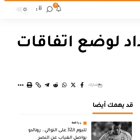
9
أأ
اد لوضع اتفاقات
شارك
قد يهمك أيضا
رياضة
لليوم الـ32 على التوالي.. رونالدو
يواصل الغياب عن النصر