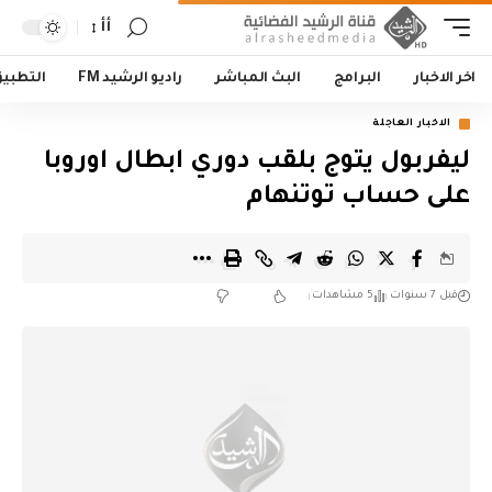
أأ
اخر الاخبار
البرامج
البث المباشر
راديو الرشيد FM
التطبي
الاخبار العاجلة
ليفربول يتوج بلقب دوري ابطال اوروبا
على حساب توتنهام
قبل 7 سنوات
5 مشاهدات