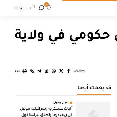
9
أأ
ى حكومي في ولاية
شارك
قد يهمك أيضا
عربي ودولي
آليات عسكرية إسرائيلية تتوغل
في ريف درعا وتطلق نيرانها فوق