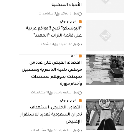
الأحياء السكنية
قبل 8 دقائق
3 مشاهدات
عربي ودولي
“اليونسكو” تدرج 3 مواقع عربية
على قائمة التراث “المهدد”
قبل 37 دقيقة
4 مشاهدات
أمن
القضاء: القبض على عدد من
موظفي بلدية الناصرية ومعقبين
ضبطت بحوزتهم مستندات
وأختام مزورة
قبل ساعة واحدة
11 مشاهدات
عربي ودولي
التعاون الخليجي: استهداف
نجران السعودية تهديد للاستقرار
الإقليمي
قبل ساعة واحدة
9 مشاهدات