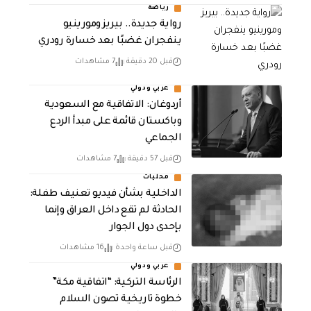
رياضة
رواية جديدة.. بيريز ومورينيو
ينفجران غضبًا بعد خسارة رودري
قبل 20 دقيقة
7 مشاهدات
عربي ودولي
أردوغان: الاتفاقية مع السعودية
وباكستان قائمة على مبدأ الردع
الجماعي
قبل 57 دقيقة
7 مشاهدات
محليات
الداخلية بشأن فيديو تعنيف طفلة:
الحادثة لم تقع داخل العراق وإنما
بإحدى دول الجوار
قبل ساعة واحدة
16 مشاهدات
عربي ودولي
الرئاسة التركية: “اتفاقية مكة”
خطوة تاريخية تصون السلام