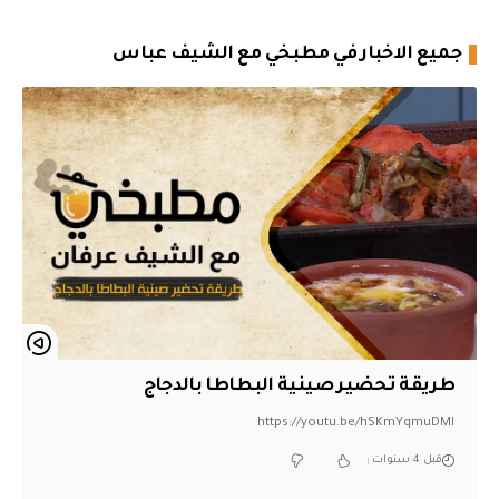
جميع الاخبار في مطبخي مع الشيف عباس
طريقة تحضير ️صينية البطاطا بالدجاج
https://youtu.be/hSKmYqmuDMI
قبل 4 سنوات