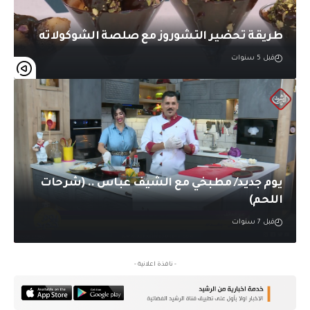
طريقة تحضير التشوروز مع صلصة الشوكولاته
قبل 5 سنوات
يوم جديد/ مطبخي مع الشيف عباس .. (شرحات
اللحم)
قبل 7 سنوات
- نافذة اعلانية -