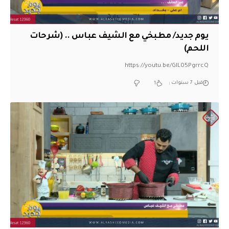
يوم جديد/ مطبخي مع الشيف عباس .. (شرحات
اللحم)
https://youtu.be/GlL05PgrrcQ
قبل 7 سنوات
1