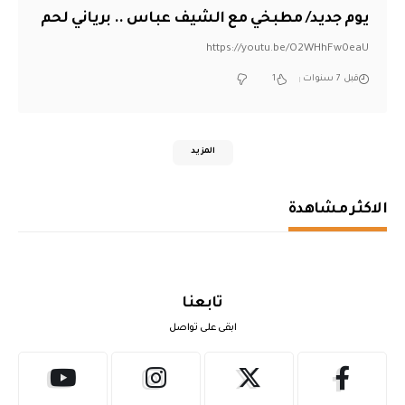
يوم جديد/ مطبخي مع الشيف عباس .. برياني لحم
https://youtu.be/O2WHhFw0eaU
قبل 7 سنوات
1
المزيد
الاكثر مشاهدة
تابعنا
ابقى على تواصل