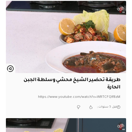
طريقة تحضير الشيخ محشي وسلطة الجبن
الحارة
https://www.youtube.com/watch?v=WRTCFQIfBzM
قبل 5 سنوات