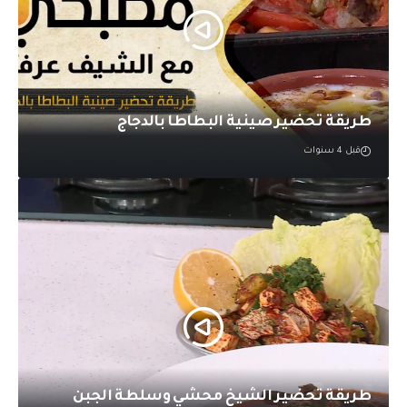
طريقة تحضير ️صينية البطاطا بالدجاج
قبل 4 سنوات
طريقة تحضير الشيخ محشي وسلطة الجبن