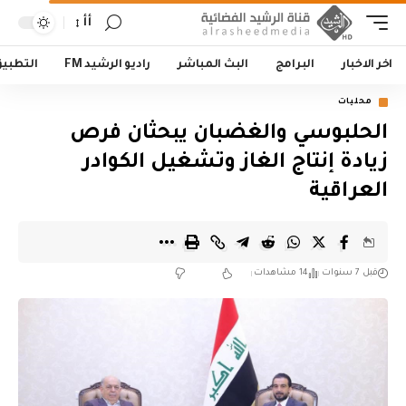
أأ
اخر الاخبار
البرامج
البث المباشر
راديو الرشيد FM
التطبي
محليات
الحلبوسي والغضبان يبحثان فرص
زيادة إنتاج الغاز وتشغيل الكوادر
العراقية
قبل 7 سنوات
14 مشاهدات