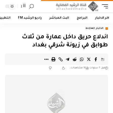
أأ
اخر الاخبار
البرامج
البث المباشر
راديو الرشيد FM
التطبي
الاخبار العاجلة
اندلاع حريق داخل عمارة من ثلاث
طوابق في زيونة شرقي بغداد
قبل 7 سنوات
10 مشاهدات