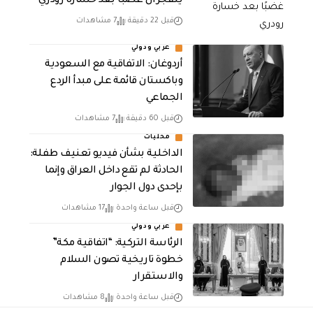
ينفجران غضبًا بعد خسارة رودري
قبل 22 دقيقة
7 مشاهدات
عربي ودولي
أردوغان: الاتفاقية مع السعودية
وباكستان قائمة على مبدأ الردع
الجماعي
قبل 60 دقيقة
7 مشاهدات
محليات
الداخلية بشأن فيديو تعنيف طفلة:
الحادثة لم تقع داخل العراق وإنما
بإحدى دول الجوار
قبل ساعة واحدة
17 مشاهدات
عربي ودولي
الرئاسة التركية: “اتفاقية مكة”
خطوة تاريخية تصون السلام
والاستقرار
قبل ساعة واحدة
8 مشاهدات