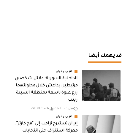
قد يهمك أيضا
عربي ودولي
الداخلية السورية: مقتل شخصين
مرتبطين بداعش خلال محاولتهما
زرع عبوة ناسفة بمنطقة السيدة
زينب
قبل 3 ساعات
12 مشاهدات
عربي ودولي
إيران تستدرج ترامب إلى “فخ كارتر”..
معركة استنزاف حتى انتخابات