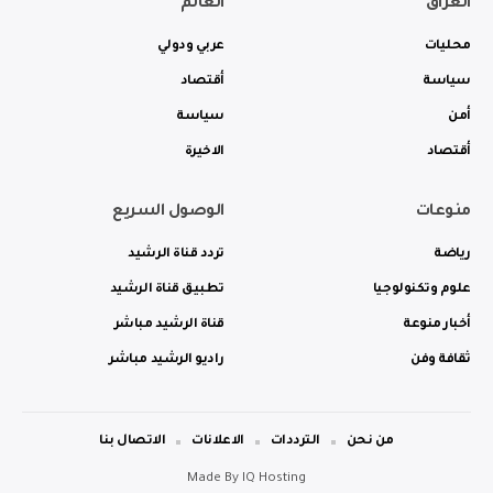
العراق
العالم
محليات
عربي ودولي
سياسة
أقتصاد
أمن
سياسة
أقتصاد
الاخيرة
منوعات
الوصول السريع
رياضة
تردد قناة الرشيد
علوم وتكنولوجيا
تطبيق قناة الرشيد
أخبار منوعة
قناة الرشيد مباشر
ثقافة وفن
راديو الرشيد مباشر
من نحن
الترددات
الاعلانات
الاتصال بنا
Made By
IQ Hosting