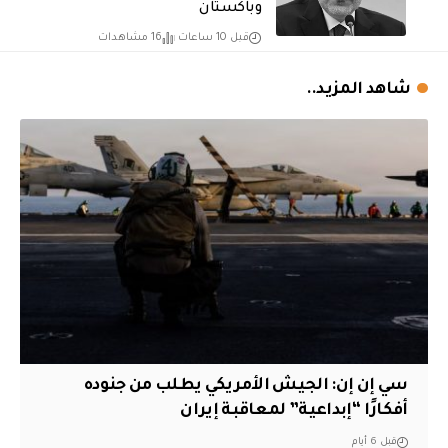
وباكستان
قبل 10 ساعات
16 مشاهدات
شاهد المزيد..
سي إن إن: الجيش الأمريكي يطلب من جنوده
أفكارًا “إبداعية” لمعاقبة إيران
قبل 6 أيام