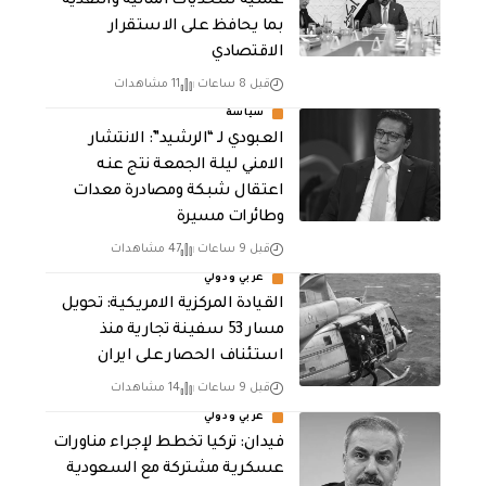
عملية للتحديات المالية والنقدية
بما يحافظ على الاستقرار
الاقتصادي
قبل 8 ساعات
11 مشاهدات
سياسة
العبودي لـ “الرشيد”: الانتشار
الامني ليلة الجمعة نتج عنه
اعتقال شبكة ومصادرة معدات
وطائرات مسيرة
قبل 9 ساعات
47 مشاهدات
عربي ودولي
القيادة المركزية الامريكية: تحويل
مسار 53 سفينة تجارية منذ
استئناف الحصار على ايران
قبل 9 ساعات
14 مشاهدات
عربي ودولي
فيدان: تركيا تخطط لإجراء مناورات
عسكرية مشتركة مع السعودية