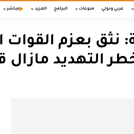
عربي ودولي
منوعات
البرامج
المزيد
مباشر
: نثق بعزم القوات ا
طر التهديد مازال قا