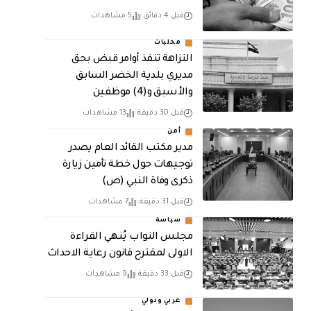
قبل 4 دقائق
5 مشاهدات
محليات
النزاهة تنفذ أوامر قبض بحق
مديري بلدية الخضر السابق
والأسبق و(4) موظفين
قبل 30 دقيقة
13 مشاهدات
أمن
مدير مكتب القائد العام يصدر
توجيهات حول خطة تأمين زيارة
ذكرى وفاة النبي (ص)
قبل 31 دقيقة
7 مشاهدات
سياسة
مجلس النواب يُنهي القراءة
الاولى لمقترح قانون رعاية الاحداث
قبل 33 دقيقة
9 مشاهدات
عربي ودولي