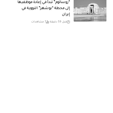
“روساتوم” تبدأ في إعادة موظفيها
إلى محطة “بوشهر” النووية في
إيران
قبل 59 دقيقة
7 مشاهدات