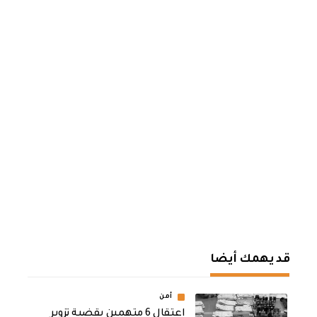
قد يهمك أيضا
أمن
اعتقال 6 متهمين بقضية تزوير