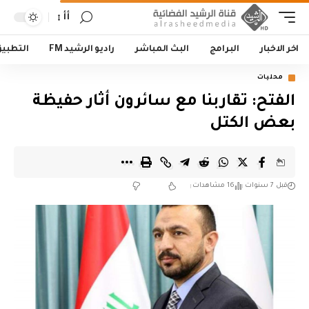
أأ
اخر الاخبار
البرامج
البث المباشر
راديو الرشيد FM
التطبي
محليات
الفتح: تقاربنا مع سائرون أثار حفيظة
بعض الكتل
قبل 7 سنوات
16 مشاهدات