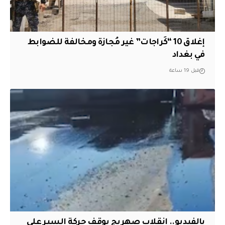
إغلاق 10 “كَراجات” غير مُجازة ومخالفة للضوابط
في بغداد
قبل 19 ساعة
بالفيديو.. انقلاب صهريج يوقف حركة السير على