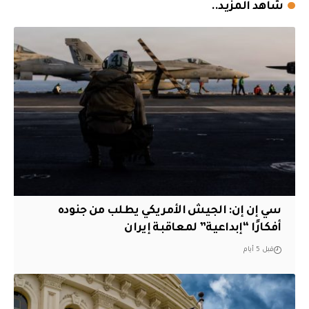
شاهد المزيد..
سي إن إن: الجيش الأمريكي يطلب من جنوده
أفكارًا “إبداعية” لمعاقبة إيران
قبل 5 أيام