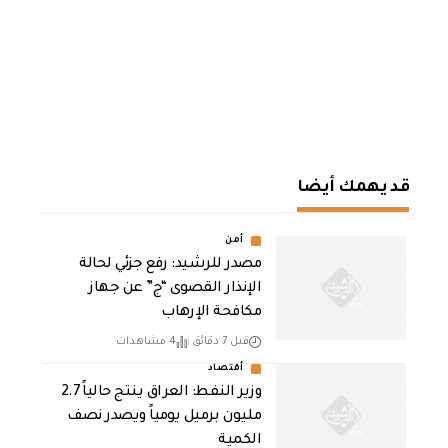
قد يهمك أيضا
أمن
مصدر للرشيد: رفع جزئي لحالة
الإنذار القصوى “ج” عن جهاز
مكافحة الإرهاب
قبل 7 دقائق
4 مشاهدات
أقتصاد
وزير النفط: العراق ينتج حالياً 2.7
مليون برميل يومياً ويصدر نصف
الكمية