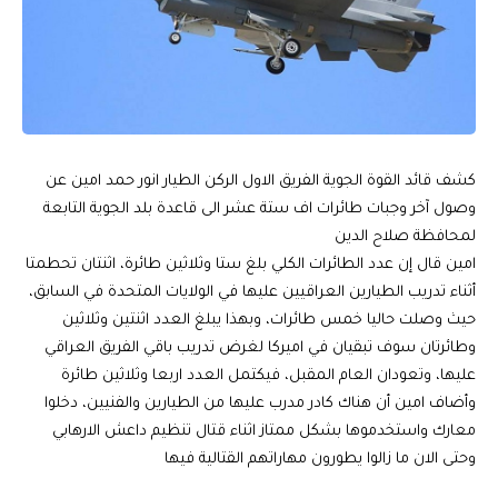
كشف قائد القوة الجوية الفريق الاول الركن الطيار انور حمد امين عن
وصول آخر وجبات طائرات اف ستة عشر الى قاعدة بلد الجوية التابعة
لمحافظة صلاح الدين
امين قال إن عدد الطائرات الكلي بلغ ستا وثلاثين طائرة، اثنتان تحطمتا
أثناء تدريب الطيارين العراقيين عليها في الولايات المتحدة في السابق،
حيث وصلت حاليا خمس طائرات، وبهذا يبلغ العدد اثنتين وثلاثين
وطائرتان سوف تبقيان في اميركا لغرض تدريب باقي الفريق العراقي
عليها، وتعودان العام المقبل، فيكتمل العدد اربعا وثلاثين طائرة
وأضاف امين أن هناك كادر مدرب عليها من الطيارين والفنيين، دخلوا
معارك واستخدموها بشكل ممتاز اثناء قتال تنظيم داعش الارهابي
وحتى الان ما زالوا يطورون مهاراتهم القتالية فيها