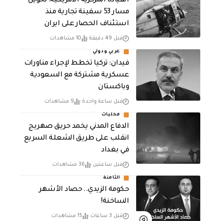
القيادة المركزية الامريكية: تحويل
مسار 53 سفينة تجارية منذ
استئناف الحصار على ايران
قبل 49 دقيقة
10 مشاهدات
عربي ودولي
فيدان: تركيا تخطط لإجراء مناورات
عسكرية مشتركة مع السعودية
وباكستان
قبل ساعة واحدة
9 مشاهدات
محليات
الدفاع المدني يخمد حريق صهريج
انقلب على طريق الشعلة السريع
في بغداد
قبل ساعتين
36 مشاهدات
الثامنة
حكومة الزيدي.. حصاد الأشهر
الساخنة!
قبل 3 ساعات
15 مشاهدات