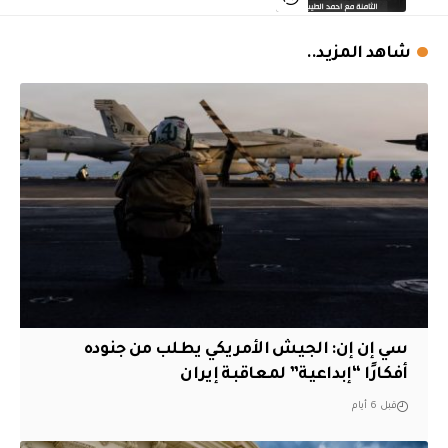
شاهد المزيد..
سي إن إن: الجيش الأمريكي يطلب من جنوده
أفكارًا “إبداعية” لمعاقبة إيران
قبل 6 أيام