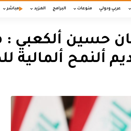
عربي ودولي
منوعات
البرامج
المزيد
مباشر
مان حسين ألكعبي :
يم ألنمح ألمالية 