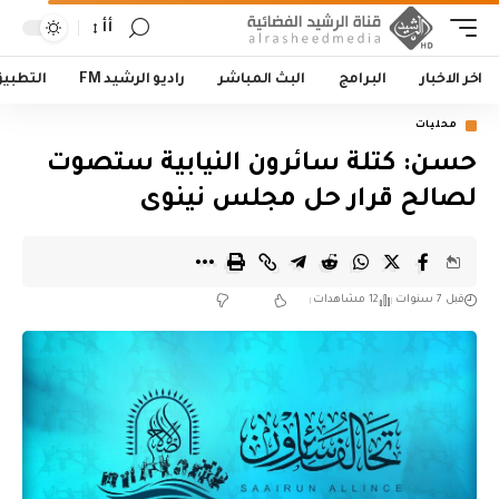
أأ
اخر الاخبار
البرامج
البث المباشر
راديو الرشيد FM
التطبي
محليات
حسن: كتلة سائرون النيابية ستصوت
لصالح قرار حل مجلس نينوى
قبل 7 سنوات
12 مشاهدات