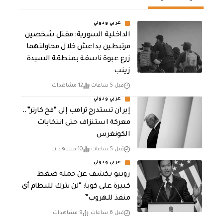
عربي ودولي
الداخلية السورية: مقتل شخصين
مرتبطين بداعش خلال محاولتهما
زرع عبوة ناسفة بمنطقة السيدة
زينب
قبل 5 ساعات
12 مشاهدات
عربي ودولي
إيران تستدرج ترامب إلى “فخ كارتر”..
معركة استنزاف حتى انتخابات
الكونغرس
قبل 5 ساعات
10 مشاهدات
عربي ودولي
روبيو يكشف عن حملة ضغط
كبيرة على كوبا: “لن نترك للنظام أي
منفذ للهروب”
قبل 6 ساعات
9 مشاهدات