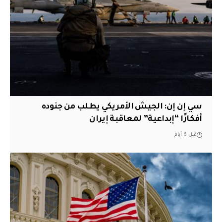
سي إن إن: الجيش الأمريكي يطلب من جنوده
أفكارًا “إبداعية” لمعاقبة إيران
قبل 6 أيام