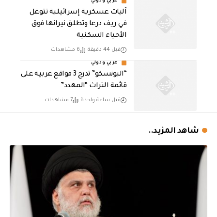
عربي ودولي
آليات عسكرية إسرائيلية تتوغل
في ريف درعا وتطلق نيرانها فوق
الأحياء السكنية
قبل 44 دقيقة
6 مشاهدات
عربي ودولي
“اليونسكو” تدرج 3 مواقع عربية على
قائمة التراث “المهدد”
قبل ساعة واحدة
7 مشاهدات
شاهد المزيد..