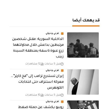
قد يهمك أيضا
عربي ودولي
الداخلية السورية: مقتل شخصين
مرتبطين بداعش خلال محاولتهما
زرع عبوة ناسفة بمنطقة السيدة
زينب
قبل 5 ساعات
12 مشاهدات
عربي ودولي
إيران تستدرج ترامب إلى “فخ كارتر”..
معركة استنزاف حتى انتخابات
الكونغرس
قبل 5 ساعات
10 مشاهدات
عربي ودولي
روبيو يكشف عن حملة ضغط