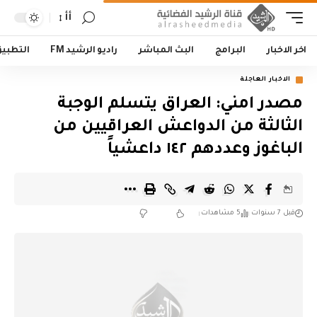
أأ
اخر الاخبار
البرامج
البث المباشر
راديو الرشيد FM
التطبي
الاخبار العاجلة
مصدر امني: العراق يتسلم الوجبة
الثالثة من الدواعش العراقيين من
الباغوز وعددهم ١٤٢ داعشياً
قبل 7 سنوات
5 مشاهدات