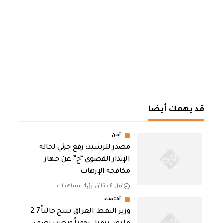
قد يهمك أيضا
أمن
مصدر للرشيد: رفع جزئي لحالة
الإنذار القصوى “ج” عن جهاز
مكافحة الإرهاب
قبل 8 دقائق
4 مشاهدات
أقتصاد
وزير النفط: العراق ينتج حالياً 2.7