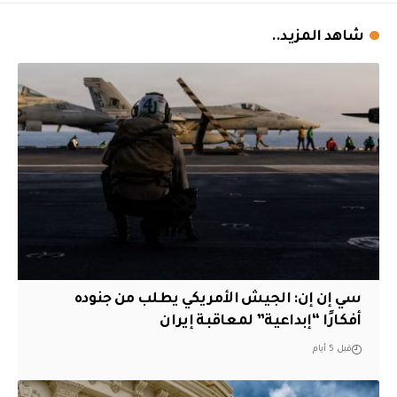
شاهد المزيد..
سي إن إن: الجيش الأمريكي يطلب من جنوده
أفكارًا “إبداعية” لمعاقبة إيران
قبل 5 أيام