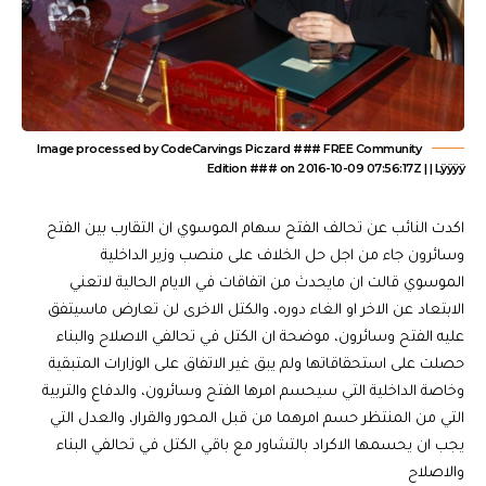
Image processed by CodeCarvings Piczard ### FREE Community
Edition ### on 2016-10-09 07:56:17Z | | Lÿÿÿÿ
اكدت النائب عن تحالف الفتح سهام الموسوي ان التقارب بين الفتح
وسائرون جاء من اجل حل الخلاف على منصب وزير الداخلية
الموسوي قالت ان مايحدث من اتفاقات في الايام الحالية لاتعني
الابتعاد عن الاخر او الغاء دوره، والكتل الاخرى لن تعارض ماسيتفق
عليه الفتح وسائرون، موضحة ان الكتل في تحالفي الاصلاح والبناء
حصلت على استحقاقاتها ولم يبق غير الاتفاق على الوزارات المتبقية
وخاصة الداخلية التي سيحسم امرها الفتح وسائرون، والدفاع والتربية
التي من المنتظر حسم امرهما من قبل المحور والقرار، والعدل التي
يجب ان يحسمها الاكراد بالتشاور مع باقي الكتل في تحالفي البناء
والاصلاح