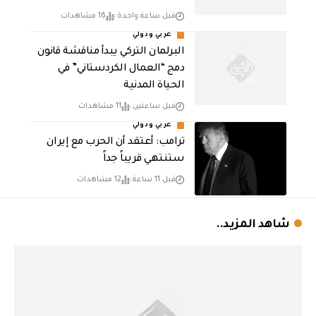
قبل ساعة واحدة
16 مشاهدات
عربي ودولي
البرلمان التركي يبدأ مناقشة قانون
دمج “العمال الكردستاني” في
الحياة المدنية
قبل ساعتين
11 مشاهدات
عربي ودولي
‏ترامب: أعتقد أن الحرب مع إيران
ستنتهي قريباً جداً
قبل 11 ساعة
12 مشاهدات
شاهد المزيد..