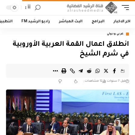
أأ
اخر الاخبار
البرامج
البث المباشر
راديو الرشيد FM
التطبي
عربي ودولي
انطلاق اعمال القمة العربية الأوروبية
في شرم الشيخ
قبل 7 سنوات
12 مشاهدات